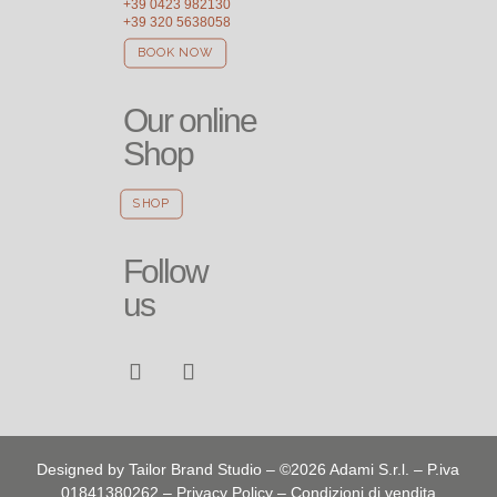
+39 0423 982130
+39 320 5638058
BOOK NOW
Our online
Shop
SHOP
Follow
us
Designed by
Tailor Brand Studio
– ©2026 Adami S.r.l. – P.iva
01841380262
–
Privacy Policy
–
Condizioni di vendita