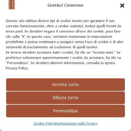
indicati nella sezione sottostante.
Gestisci Consenso
accedere ai propri Dati.
L’Utente ha diritto ad
ottenere informazioni sui Dati trattati dal Titolare, su
Questo sito utilizza diversi tipi di cookie tecnici per garantire il suo
corretto funzionamento, oltre a cookie statistici, inclusi quelli forniti da
determinati aspetti del trattamento ed a ricevere una
terze parti. Se desideri negare il consenso all'uso dei cookie, puoi fare
copia dei Dati trattati.
clic sulla "X". In questo caso, verranno mantenute le impostazioni
predefinite e potrai continuare a navigare senza l'uso di cookie o di altri
verificare e chiedere la rettificazione.
L’Utente può
strumenti di tracciamento ad esclusione di quelli tecnici.
verificare la correttezza dei propri Dati e richiederne
Se invece desideri accettare tutti i cookie, fai clic su "Accetta tutto". Se
l’aggiornamento o la correzione.
preferisci selezionare autonomamente i cookie da accettare, fai clic su
"Personalizza". Se desideri ulteriori informazioni, consulta la npstra
ottenere la limitazione del trattamento.
Quando
Privacy Policy.
ricorrono determinate condizioni, l’Utente può
richiedere la limitazione del trattamento dei propri
Accetta tutto
Dati. In tal caso il Titolare non tratterà i Dati per
alcun altro scopo se non la loro conservazione.
Rifiuta tutto
ottenere la cancellazione o rimozione dei propri Dati
Personalizza
Personali.
Quando ricorrono determinate condizioni,
l’Utente può richiedere la cancellazione dei propri
Cookie Policy
Dichiarazione sulla Privacy
Dati da parte del Titolare.