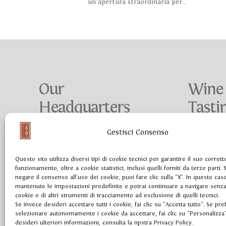
un’apertura straordinaria per...
Our
Wine
Headquarters
Tasti
Gestisci Consenso
Mon - Fri 08:00-13:00/14:00-18:00
Tue - Sat 9:
Via rovede, 27
Via soprapi
Questo sito utilizza diversi tipi di cookie tecnici per garantire il suo corrett
31020 Colbertaldo di Vidor (TV)
31020 Colbe
funzionamento, oltre a cookie statistici, inclusi quelli forniti da terze parti.
info@adamiprosecco.it
welcome@ad
negare il consenso all'uso dei cookie, puoi fare clic sulla "X". In questo ca
+39 0423 982110
+39 0423 982
mantenute le impostazioni predefinite e potrai continuare a navigare senza
cookie o di altri strumenti di tracciamento ad esclusione di quelli tecnici.
+39 320 563
Se invece desideri accettare tutti i cookie, fai clic su "Accetta tutto". Se pre
selezionare autonomamente i cookie da accettare, fai clic su "Personalizza"
BOOK 
desideri ulteriori informazioni, consulta la npstra Privacy Policy.